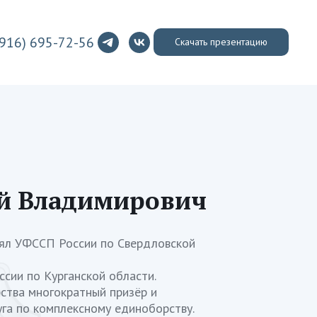
(916) 695-72-56
Скачать презентацию
ей Владимирович
лял УФССП России по Свердловской
ссии по Курганской области.
ства многократный призёр и
га по комплексному единоборству.